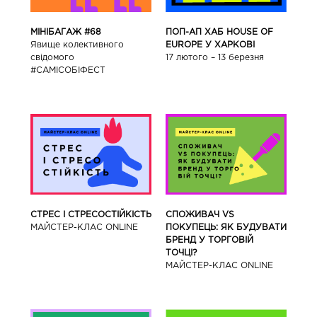
ПОП-АП ХАБ HOUSE OF
МІНІБАГАЖ #68
EUROPE У ХАРКОВІ
Явище колективного
17 лютого – 13 березня
свідомого
#САМІСОБІФЕСТ
СТРЕС І СТРЕСОСТІЙКІСТЬ
СПОЖИВАЧ VS
МАЙСТЕР-КЛАС ONLINE
ПОКУПЕЦЬ: ЯК БУДУВАТИ
БРЕНД У ТОРГОВІЙ
ТОЧЦІ?
МАЙСТЕР-КЛАС ONLINE