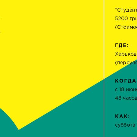
A
*Студен
5200 грн
(Стоимо
Y
ГДЕ:
Харьков
(переул
КОГДА
с 18 июн
48 часо
КАК:
суббота