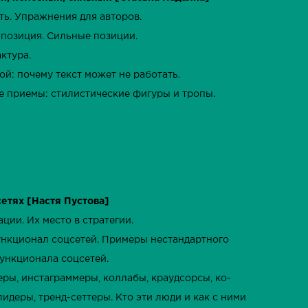
ать. Упражнения для авторов.
мпозиция. Сильные позиции.
актура.
кой: почему текст может не работать.
е приемы: стилистические фигуры и тропы.
сетях [Настя Пустова]
ации. Их место в стратегии.
ункционал соцсетей. Примеры нестандартного
ункционала соцсетей.
геры, инстаграммеры, коллабы, краудсорсы, ко-
идеры, тренд-сеттеры. Кто эти люди и как с ними