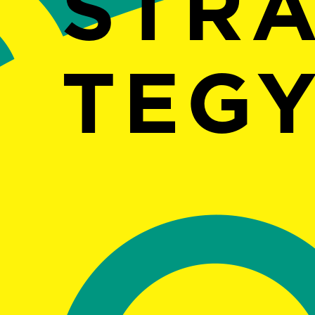
STR
TEG