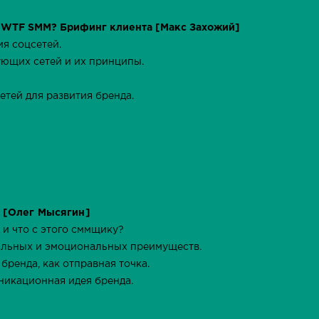
: WTF SMM? Брифинг клиента [Макс Захожий]
ия соцсетей.
ующих сетей и их принципы.
етей для развития бренда.
д [Олег Мысягин]
д и что с этого сммщику?
альных и эмоциональных преимуществ.
 бренда, как отправная точка.
никационная идея бренда.