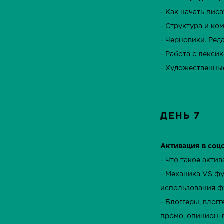
- Как начать пис
- Структура и ко
- Черновики. Ред
- Работа с лекси
- Художественны
ДЕНЬ 7
Активация в соц
- Что такое актив
- Механика VS ф
использования ф
- Блоггеры, влог
промо, опинион-л