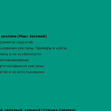
 реклама [Макс Захожий]
трументы соцсетей.
льзования рекламы. Примеры и кейсы.
маты и их особенности.
иапланирование.
аргетированной рекламы.
етей и ее использование.
й, полезный, сильный [Стаська Падалка]