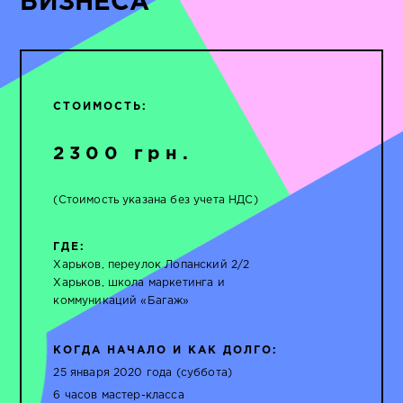
БИЗНЕСА
СТОИМОСТЬ:
2300 грн.
(Стоимость указана без учета НДС)
ГДЕ:
Харьков, переулок Лопанский 2/2
Харьков, школа маркетинга и
коммуникаций «Багаж»
КОГДА НАЧАЛО И КАК ДОЛГО:
25 января 2020 года (суббота)
6 часов мастер-класса