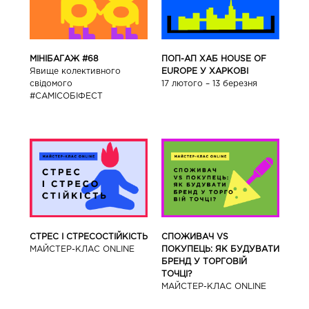
ПОП-АП ХАБ HOUSE OF
МІНІБАГАЖ #68
EUROPE У ХАРКОВІ
Явище колективного
17 лютого – 13 березня
свідомого
#САМІСОБІФЕСТ
СТРЕС І СТРЕСОСТІЙКІСТЬ
СПОЖИВАЧ VS
МАЙСТЕР-КЛАС ONLINE
ПОКУПЕЦЬ: ЯК БУДУВАТИ
БРЕНД У ТОРГОВІЙ
ТОЧЦІ?
МАЙСТЕР-КЛАС ONLINE