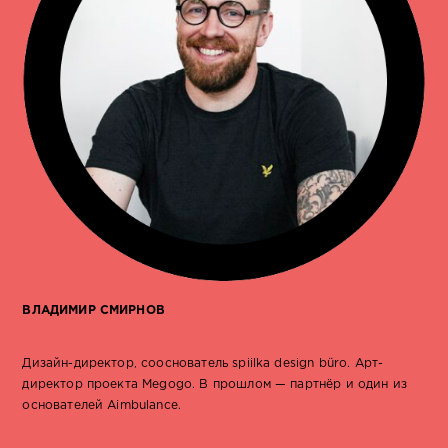
ВЛАДИМИР СМИРНОВ
Дизайн-директор, сооснователь spiilka design büro. Арт-
директор проекта Megogo. В прошлом — партнёр и один из
основателей Aimbulance.