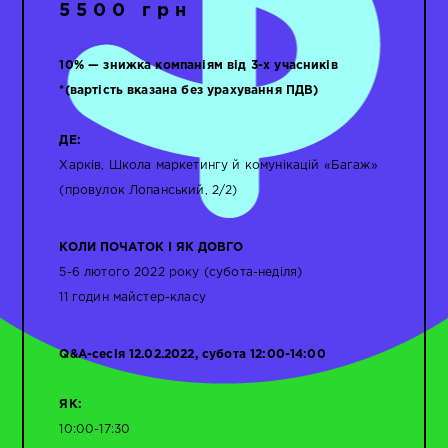
5500 грн
10% — знижка компаніям від 3-х учасників
*(вартість вказана без урахування ПДВ)
ДЕ:
Харків, Школа маркетингу й комунікацій «Багаж»
(провулок Лопанський, 2/2)
КОЛИ ПОЧАТОК І ЯК ДОВГО
5-6 лютого 2022 року (субота-неділя)
11 годин майстер-класу
Q&A-сесія 12.02.2022, субота 12:00-14:00
ЯК:
10:00-17:30