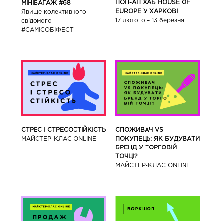
ПОП-АП ХАБ HOUSE OF
МІНІБАГАЖ #68
EUROPE У ХАРКОВІ
Явище колективного
17 лютого – 13 березня
свідомого
#САМІСОБІФЕСТ
СТРЕС І СТРЕСОСТІЙКІСТЬ
СПОЖИВАЧ VS
МАЙСТЕР-КЛАС ONLINE
ПОКУПЕЦЬ: ЯК БУДУВАТИ
БРЕНД У ТОРГОВІЙ
ТОЧЦІ?
МАЙСТЕР-КЛАС ONLINE