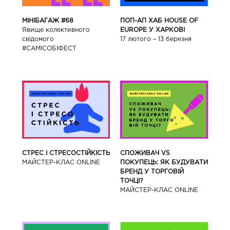
ПОП-АП ХАБ HOUSE OF
МІНІБАГАЖ #68
EUROPE У ХАРКОВІ
Явище колективного
17 лютого – 13 березня
свідомого
#САМІСОБІФЕСТ
СТРЕС І СТРЕСОСТІЙКІСТЬ
СПОЖИВАЧ VS
МАЙСТЕР-КЛАС ONLINE
ПОКУПЕЦЬ: ЯК БУДУВАТИ
БРЕНД У ТОРГОВІЙ
ТОЧЦІ?
МАЙСТЕР-КЛАС ONLINE