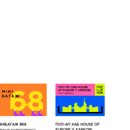
ПОП-АП ХАБ HOUSE OF
ІНІБАГАЖ #68
EUROPE У ХАРКОВІ
вище колективного