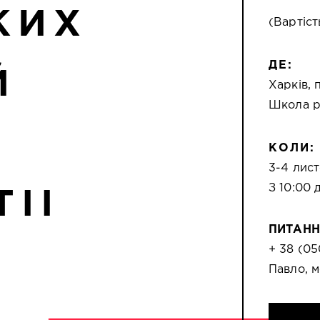
КИХ
(Вартіст
ДЕ:
Й
Харкiв,
Школа р
КОЛИ:
3-4 лис
З 10:00 
ІІ
ПИТАНН
+ 38 (05
Павло, 