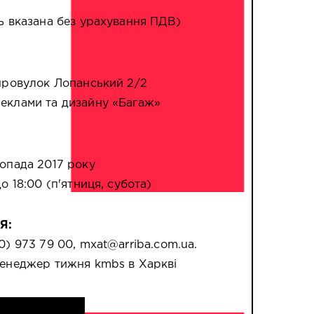
ь вказана без урахування ПДВ
)
 провулок Лопанський 2/2
еклами та дизайну «Багаж»
топада 2017 року
до 18:00 (п'ятниця, субота)
Я:
0) 973 79 00, mxat@arriba.com.ua.
менеджер тижня kmbs в Харквi