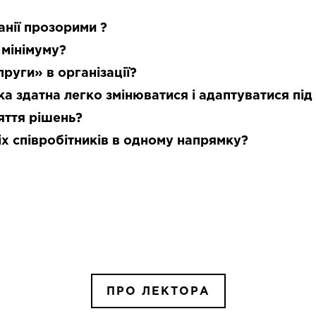
анії прозорими ?
 мінімуму?
пруги» в організації?
ка здатна легко змінюватися і адаптуватися пі
яття рішень?
іх співробітників в одному напрямку?
ПРО ЛЕКТОРА