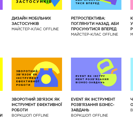
ДИЗАЙН МОБІЛЬНИХ
РЕТРОСПЕКТИВА:
К
ЗАСТОСУНКІВ
ПОГЛЯНУТИ НАЗАД, АБИ
У
МАЙCТЕР-КЛАС OFFLINE
ПРОСУНУТИСЯ ВПЕРЕД
Р
МАЙCТЕР-КЛАС OFFLINE
М
ЗВОРОТНИЙ ЗВ’ЯЗОК ЯК
EVENT ЯК ІНСТРУМЕНТ
Ч
ІНСТРУМЕНТ ЕФЕКТИВНОЇ
РОЗВ’ЯЗАННЯ БІЗНЕС-
О
РОБОТИ
ЗАВДАНЬ
В
И
ВОРКШОП OFFLINE
ВОРКШОП OFFLINE