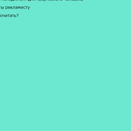
ты рекламисту
почитать?