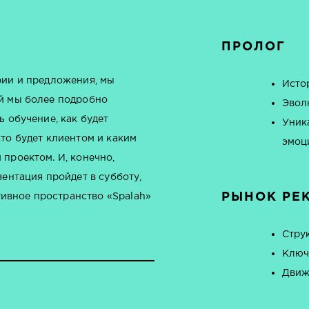
ПРОЛОГ
рии и предложения, мы
Исто
ой мы более подробно
Эвол
ь обучение, как будет
Уник
то будет клиентом и каким
эмоц
проектом. И, конечно,
зентация пройдет в субботу,
РЫНОК РЕ
ативное пространство «Spalah»
Стру
Ключ
Движ