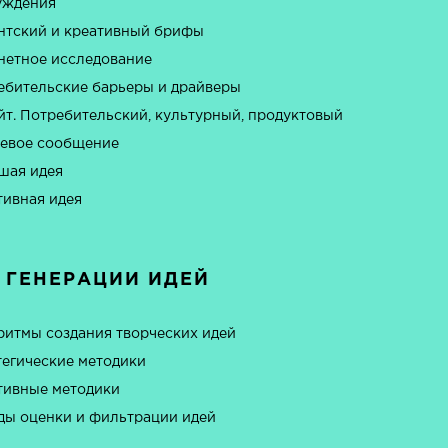
уждения
нтский и креативный брифы
нетное исследование
ебительские барьеры и драйверы
йт. Потребительский, культурный, продуктовый
евое сообщение
шая идея
тивная идея
 ГЕНЕРАЦИИ ИДЕЙ
ритмы создания творческих идей
тегические методики
тивные методики
ды оценки и фильтрации идей