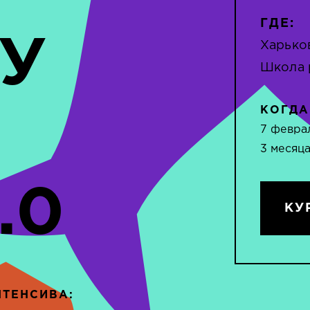
ГДЕ:
У
Харько
Школа 
КОГДА
7 феврал
3 месяца
.0
КУ
НТЕНСИВА: