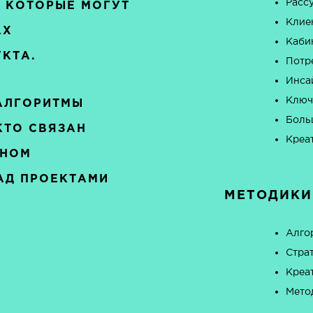
Расс
 КОТОРЫЕ МОГУТ
Клие
АХ
Каби
КТА.
Потр
Инса
Ключ
АЛГОРИТМЫ
Боль
КТО СВЯЗАН
Креа
ЙНОМ
АД ПРОЕКТАМИ
МЕТОДИКИ
Алго
Стра
Креа
Мето