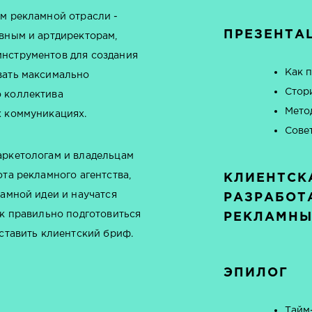
ам рекламной отрасли -
ПРЕЗЕНТА
ивным и артдиректорам,
инструментов для создания
Как 
вать максимально
Стор
о коллектива
Мето
х коммуникациях.
Сове
аркетологам и владельцам
та рекламного агентства,
КЛИЕНТСК
ламной идеи и научатся
РАЗРАБОТ
ак правильно подготовиться
РЕКЛАМНЫ
оставить клиентский бриф.
ЭПИЛОГ
Тайм