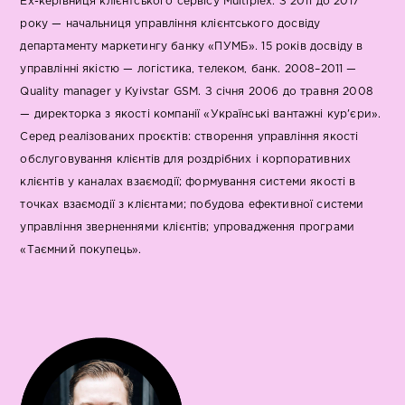
Ex-керівниця клієнтського сервісу Multiplex. З 2011 до 2017
року — начальниця управління клієнтського досвіду
департаменту маркетингу банку «ПУМБ». 15 років досвіду в
управлінні якістю — логістика, телеком, банк. 2008–2011 —
Quality manager у Kyivstar GSM. З січня 2006 до травня 2008
— директорка з якості компанії «Українські вантажні кур'єри».
Серед реалізованих проєктів: створення управління якості
обслуговування клієнтів для роздрібних і корпоративних
клієнтів у каналах взаємодії; формування системи якості в
точках взаємодії з клієнтами; побудова ефективної системи
управління зверненнями клієнтів; упровадження програми
«Таємний покупець».