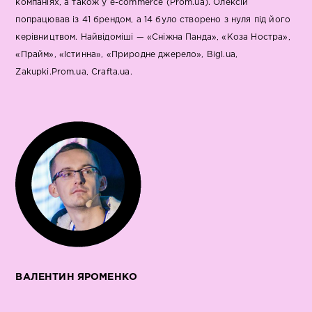
компаніях, а також у e-commerce (Prom.ua). Олексій
попрацював із 41 брендом, а 14 було створено з нуля під його
керівництвом. Найвідоміші — «Сніжна Панда», «Коза Ностра»,
«Прайм», «Істинна», «Природне джерело», Bigl.ua,
Zakupki.Prom.ua, Crafta.ua.
ВАЛЕНТИН ЯРОМЕНКО