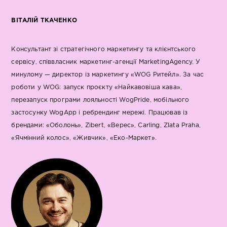
ВІТАЛІЙ ТКАЧЕНКО
Консультант зі стратегічного маркетингу та клієнтського
сервісу, співвласник маркетинг-агенції MarketingAgency. У
минулому — директор із маркетингу «WOG Ритейл». За час
роботи у WOG: запуск проєкту «Найкавовіша кава»,
перезапуск програми лояльності WogPride, мобільного
застосунку WogApp і ребрендинг мережі. Працював із
брендами: «Оболонь», Zibert, «Верес», Carling, Zlata Praha,
«Ячмінний колос», «Живчик», «Еко-Маркет».