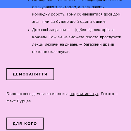
спілкування з лектором, а після занять —
командну роботу. Тому обмінюватися досвідом і
знаннями ви будете ще й один з одним.
Домашні завдання — і фідбек від лекторів за
кожним. Тож ви не зможете просто прослухати
лекції, лежачи на дивані, — багажний драйв
ніхто не скасовував.
ДЕМОЗАНЯТТЯ
Безкоштовне демозаняття можна
подивитися тут
. Лектор —
Макс Бурцев.
ДЛЯ КОГО