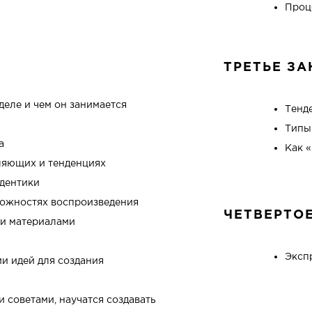
Проц
ТРЕТЬЕ ЗА
деле и чем он занимается
Тенд
Типы
а
Как 
вляющих и тенденциях
йдентики
можностях воспроизведения
ЧЕТВЕРТО
ми материалами
Эксп
и идей для создания
 советами, научатся создавать