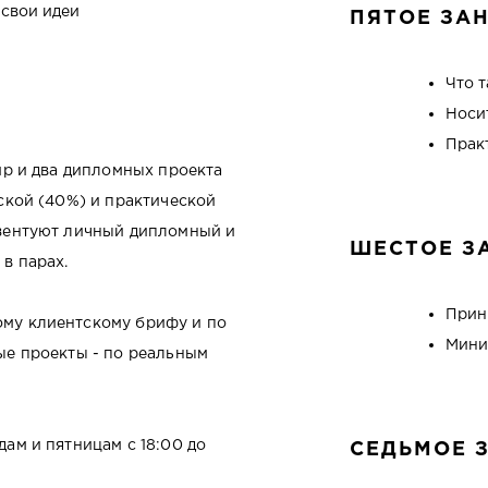
 свои идеи
ПЯТОЕ ЗА
Что 
Носи
Прак
нир и два дипломных проекта
еской (40%) и практической
езентуют личный дипломный и
ШЕСТОЕ З
в парах.
Прин
ому клиентскому брифу и по
Мини
ые проекты - по реальным
дам и пятницам с 18:00 до
СЕДЬМОЕ 