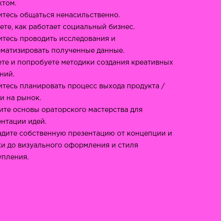
ктом.
итесь общаться ненасильственно.
те, как работает социальный бизнес.
итесь проводить исследования и
ематизировать полученные данные.
ете и попробуете методики создания креативных
ний.
итесь планировать процесс выхода продукта /
и на рынок.
ите основы ораторского мастерства для
ентации идей.
адите собственную презентацию от концепции и
ки до визуального оформления и стиля
упления.