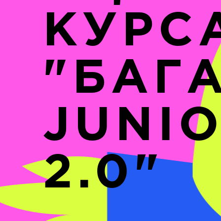
КУРС
"БАГ
JUNI
2.0"