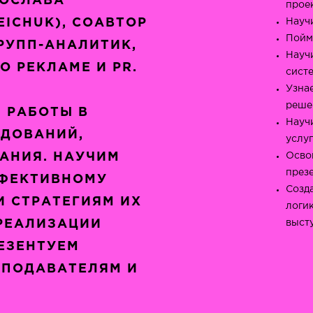
РОСЛАВА
прое
EICHUK), СОАВТОР
Науч
Пойме
ГРУПП-АНАЛИТИК,
Науч
О РЕКЛАМЕ И PR.
сист
Узна
реше
 РАБОТЫ В
Науч
ЕДОВАНИЙ,
услуг
АНИЯ. НАУЧИМ
Осво
през
ФЕКТИВНОМУ
Созд
И СТРАТЕГИЯМ ИХ
логи
 РЕАЛИЗАЦИИ
выст
ЕЗЕНТУЕМ
ЕПОДАВАТЕЛЯМ И