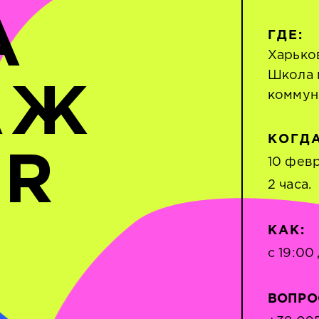
А
ГДЕ:
Харько
Школа 
АЖ
коммун
КОГДА
OR
10 фев
2 часа.
КАК:
с 19:00
ВОПРО