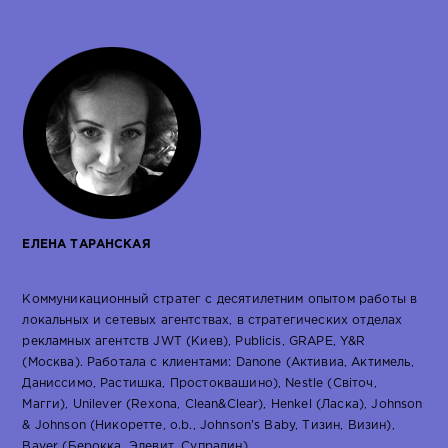
ЕЛЕНА ТАРАНСКАЯ
Коммуникационный стратег с десятилетним опытом работы в
локальных и сетевых агентствах, в стратегических отделах
рекламных агентств JWT (Киев), Publicis, GRAPE, Y&R
(Москва). Работала с клиентами: Danone (Активиа, Актимель,
Даниссимо, Растишка, Простоквашино), Nestle (Світоч,
Магги), Unilever (Rexona, Clean&Clear), Henkel (Ласка), Johnson
& Johnson (Никоретте, o.b., Johnson’s Baby, Тизин, Визин),
Bayer (Берокка, Элевит, Супрадин).