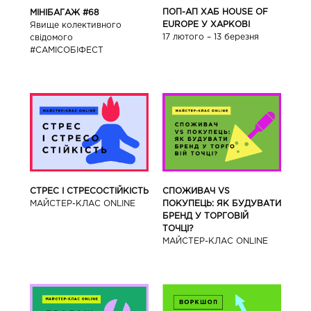
ПОП-АП ХАБ HOUSE OF
МІНІБАГАЖ #68
EUROPE У ХАРКОВІ
Явище колективного
17 лютого – 13 березня
свідомого
#САМІСОБІФЕСТ
СТРЕС І СТРЕСОСТІЙКІСТЬ
СПОЖИВАЧ VS
МАЙСТЕР-КЛАС ONLINE
ПОКУПЕЦЬ: ЯК БУДУВАТИ
БРЕНД У ТОРГОВІЙ
ТОЧЦІ?
МАЙСТЕР-КЛАС ONLINE