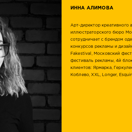
ИННА АЛИМОВА
Арт-директор креативного аг
иллюстраторского бюро Moon
сотрудничает с брендом о
конкурсов рекламы и дизайн
Fakestival, Московский фес
фестиваль рекламы, 4й блок
клиентов: Ярмарка, Геркулес, 
Коблево, XXL, Longer, Esqui