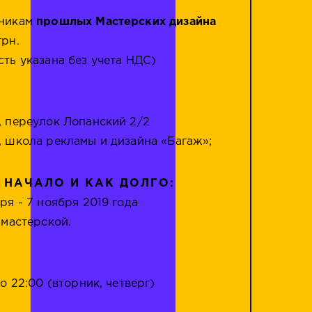
кникам
прошлых Мастерских дизайна
грн.
сть указана без учета НДС)
, переулок Лопанский 2/2
, школа рекламы и дизайна «Багаж»;
 НАЧАЛО И КАК ДОЛГО:
ря - 7 ноября 2019 года
 мастерской.
до 22:00 (вторник, четверг)