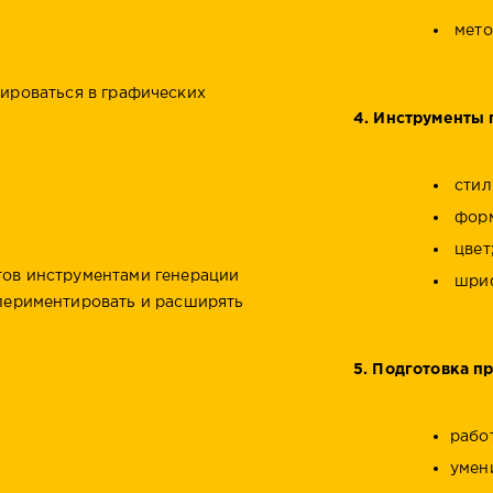
мето
ироваться в графических
4. Инструменты 
стил
форм
цвет
тов инструментами генерации
шриф
спериментировать и расширять
5. Подготовка п
рабо
умен