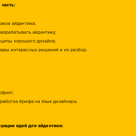
 часть:
такое айдентика;
разрабатывать айдентику;
ципы хорошего дизайна;
еры интересных решений и их разбор.
:
финг;
работка брифа на язык дизайнера.
ерации идей для айдентики: