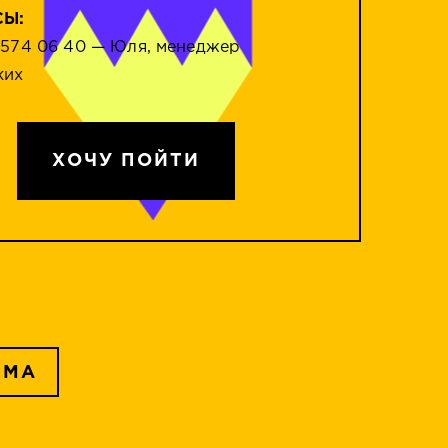
СЫ:
 574 06 40 — Юля, менеджер
ких
ХОЧУ ПОЙТИ
ММА