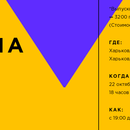
*Выпус
—
3200 
(Стоимо
НА
ГДЕ:
Харьков
Харьков
КОГДА
22 октяб
18 часов
КАК:
с 19:00 