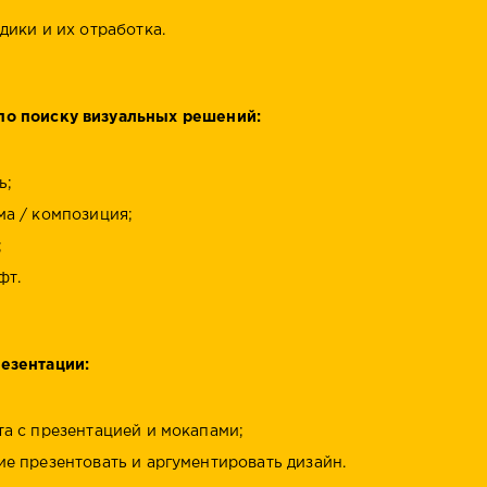
дики и их отработка.
по поиску визуальных решений:
ь;
а / композиция;
;
т.
резентации:
та с презентацией и мокапами;
ие презентовать и аргументировать дизайн.