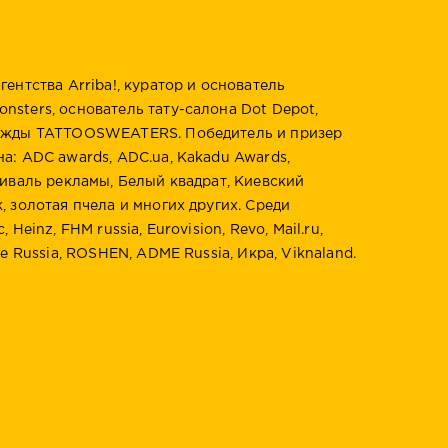
ентства Arriba!, куратор и основатель
sters, основатель тату-салона Dot Depot,
дежды TATTOOSWEATERS. Победитель и призер
а: ADC awards, ADC.ua, Kakadu Awards,
тиваль рекламы, Белый квадрат, Киевский
, золотая пчела и многих других. Среди
Heinz, FHM russia, Eurovision, Revo, Mail.ru,
re Russia, ROSHEN, ADME Russia, Икра, Viknaland.