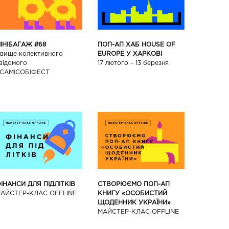
ПОП-АП ХАБ HOUSE OF
ІНІБАГАЖ #68
EUROPE У ХАРКОВІ
вище колективного
17 лютого – 13 березня
відомого
САМІСОБІФЕСТ
ІНАНСИ ДЛЯ ПІДЛІТКІВ
СТВОРЮЄМО ПОП-АП
АЙCТЕР-КЛАС OFFLINE
КНИГУ «ОСОБИСТИЙ
ЩОДЕННИК УКРАЇНИ»
МАЙCТЕР-КЛАС OFFLINE