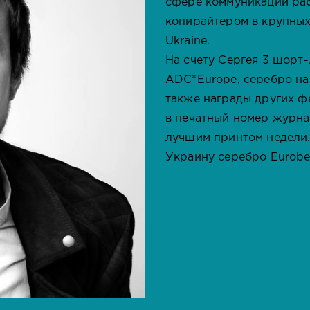
сфере коммуникаций рабо
копирайтером в крупных
Ukraine.
На счету Сергея 3 шорт-
ADC*Europe, серебро на 
также награды других ф
в печатный номер журнала
лучшим принтом недели.
Украину серебро Eurobes