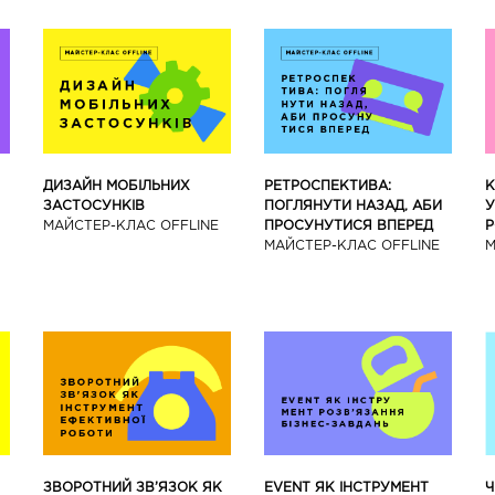
ДИЗАЙН МОБІЛЬНИХ
РЕТРОСПЕКТИВА:
К
ЗАСТОСУНКІВ
ПОГЛЯНУТИ НАЗАД, АБИ
У
МАЙCТЕР-КЛАС OFFLINE
ПРОСУНУТИСЯ ВПЕРЕД
Р
МАЙCТЕР-КЛАС OFFLINE
М
ЗВОРОТНИЙ ЗВ’ЯЗОК ЯК
EVENT ЯК ІНСТРУМЕНТ
Ч