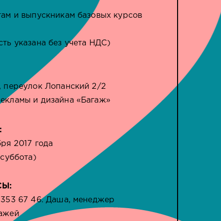
там и выпускникам базовых курсов
сть указана без учета НДС)
, переулок Лопанский 2/2
екламы и дизайна «Багаж»
:
бря 2017 года
(суббота)
СЫ:
 353 67 46. Даша, менеджер
ажей