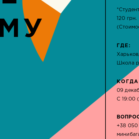
*Студен
120 грн.
АМУ
(Стоимо
ГДЕ:
Харьков
Школа р
КОГДА
09 дека
С 19:00 
ВОПРО
+38 050
минибаг