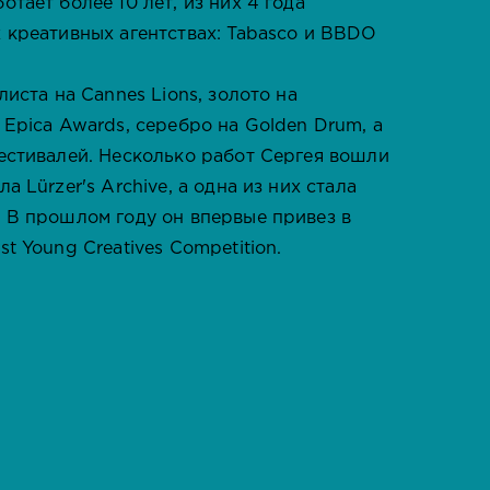
тает более 10 лет, из них 4 года
 креативных агентствах: Tabasco и BBDO
листа на Cannes Lions, золото на
Epica Awards, серебро на Golden Drum, а
естивалей. Несколько работ Сергея вошли
 Lürzer's Archive, а одна из них стала
 В прошлом году он впервые привез в
t Young Creatives Competition.