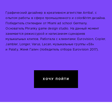
Графический дизайнер в креативном агентстве Arriba!, с
опытом работы в сфере промышленного и color&trim дизайна.
Победитель стипендии от Miami ad school Germany.
Основатель Phranky game design studio. На данный момент
занимается режиссурой и написанием сценариев
музыкальных клипов. Работала с клиентами: Eurovision, Copler,
Jambler, Longer, Varus, Lacan, музыкальные группы «Её»
и Palaty, Женя Галич (победитель отбора Eurovision 2017).
ХОЧУ ПОЙТИ