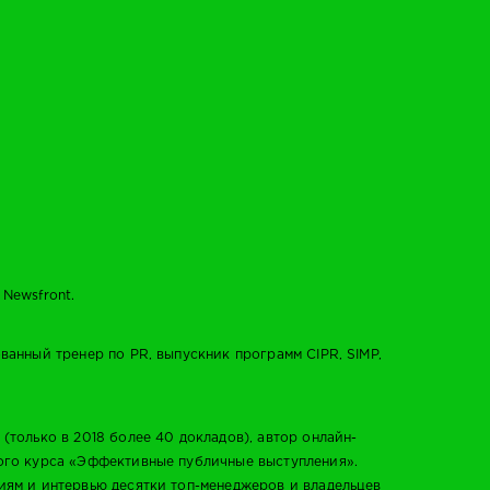
Newsfront.
ванный тренер по PR, выпускник программ CIPR, SIMP,
(только в 2018 более 40 докладов), автор онлайн-
ого курса «Эффективные публичные выступления».
иям и интервью десятки топ-менеджеров и владельцев