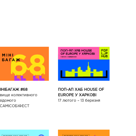
ПОП-АП ХАБ HOUSE OF
ІНІБАГАЖ #68
EUROPE У ХАРКОВІ
вище колективного
17 лютого – 13 березня
відомого
САМІСОБІФЕСТ