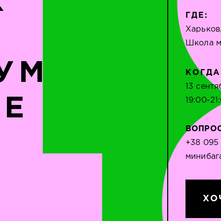
К
ГДЕ:
Харьков
Школа м
УМ
КОГДА
13 сентя
ФЕ
19:00-21
ВОПРО
+38 095
минибаг
ХО