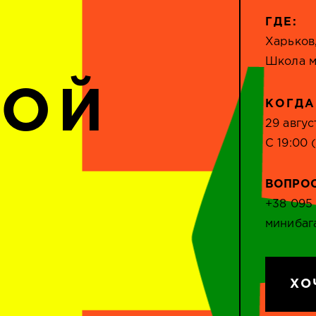
ГДЕ:
Харьков
Школа м
НОЙ
КОГДА
29 авгус
С 19:00 
ВОПРО
+38 095
минибаг
ХО