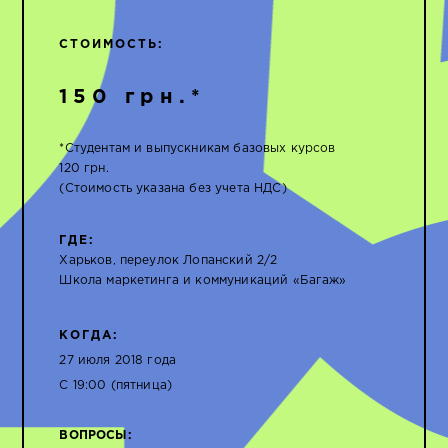
СТОИМОСТЬ:
150 грн.*
*Студентам и выпускникам базовых курсов
120 грн.
(Стоимость указана без учета НДС)
ГДЕ:
Харьков, переулок Лопанский 2/2
Школа маркетинга и коммуникаций «Багаж»
КОГДА:
27 июля 2018 года
С 19:00 (пятница)
ВОПРОСЫ: