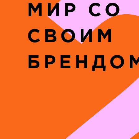
МИР СО
СВОИМ
БРЕНДО