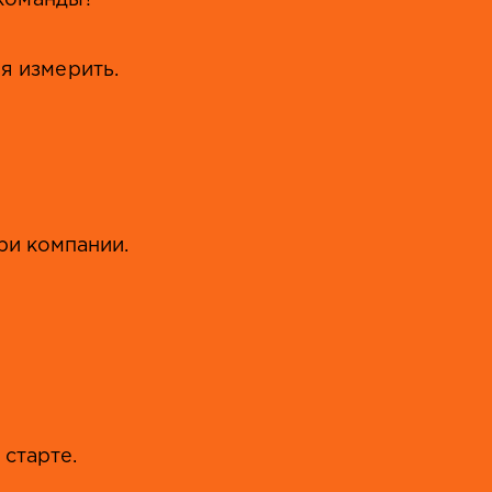
и команды?
зя измерить.
ри компании.
старте.