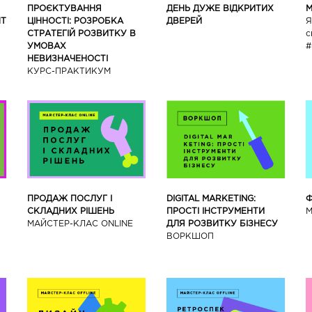
ПРОЄКТУВАННЯ
ДЕНЬ ДУЖЕ ВІДКРИТИХ
М
НТ
ЦІННОСТІ: РОЗРОБКА
ДВЕРЕЙ
Я
СТРАТЕГІЙ РОЗВИТКУ В
с
УМОВАХ
#
НЕВИЗНАЧЕНОСТІ
КУРС-ПРАКТИКУМ
ПРОДАЖ ПОСЛУГ І
DIGITAL MARKETING:
Ф
СКЛАДНИХ РІШЕНЬ
ПРОСТІ ІНСТРУМЕНТИ
М
МАЙСТЕР-КЛАС ONLINE
ДЛЯ РОЗВИТКУ БІЗНЕСУ
ВОРКШОП