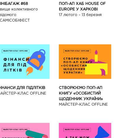
ПОП-АП ХАБ HOUSE OF
ІНІБАГАЖ #68
EUROPE У ХАРКОВІ
вище колективного
17 лютого – 13 березня
відомого
САМІСОБІФЕСТ
ІНАНСИ ДЛЯ ПІДЛІТКІВ
СТВОРЮЄМО ПОП-АП
АЙCТЕР-КЛАС OFFLINE
КНИГУ «ОСОБИСТИЙ
ЩОДЕННИК УКРАЇНИ»
МАЙCТЕР-КЛАС OFFLINE