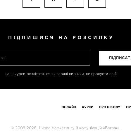
ПІДПИШИСЯ НА РОЗСИЛКУ
Наші курси розлітаються як гарячі пиріжки, не пропусти свій!
ОНЛАЙН
КУРСИ
ПРО ШКОЛУ
ОР
© 2009-2026 Школа маркетингу й комунікацій «Багаж».