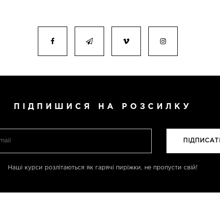
ПІДПИШИСЯ НА РОЗСИЛКУ
Наші курси розлітаються як гарячі пиріжки, не пропусти свій!