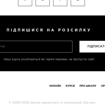
ПІДПИШИСЯ НА РОЗСИЛКУ
Наші курси розлітаються як гарячі пиріжки, не пропусти свій!
ОНЛАЙН
КУРСИ
ПРО ШКОЛУ
ОР
© 2009-2026 Школа маркетингу й комунікацій «Багаж».