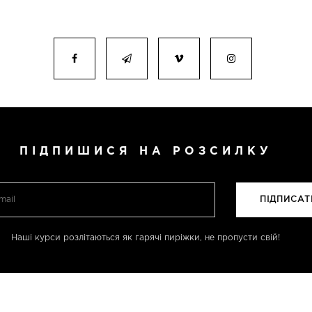
ПІДПИШИСЯ НА РОЗСИЛКУ
Наші курси розлітаються як гарячі пиріжки, не пропусти свій!