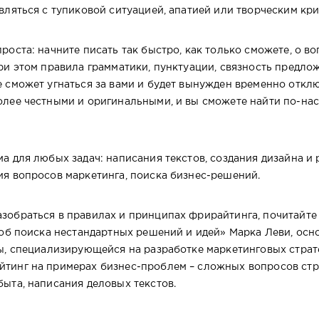
вляться с тупиковой ситуацией, апатией или творческим кри
ста: начните писать так быстро, как только сможете, о во
ри этом правила грамматики, пунктуации, связность предло
 сможет угнаться за вами и будет вынужден временно отклю
олее честными и оригинальными, и вы сможете найти по-н
а для любых задач: написания текстов, создания дизайна и 
ия вопросов маркетинга, поиска бизнес-решений.
зобраться в правилах и принципах фрирайтинга, почитайте
соб поиска нестандартных решений и идей» Марка Леви, осн
ы, специализирующейся на разработке маркетинговых страте
тинг на примерах бизнес-проблем – сложных вопросов стра
ыта, написания деловых текстов.