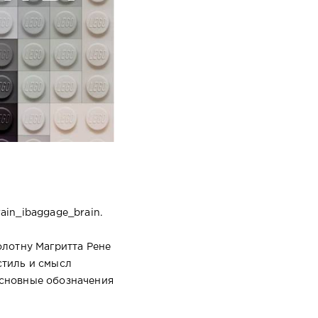
in_ibaggage_brain.
олотну Магритта Рене
стиль и смысл
основные обозначения