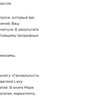
зисом.
просе, который вас
жений. Ваш
читься. В результате
астоящему прорывные
рекламы,
 книгу «Гениальность
ователя Levy
гий. В книге Марк
тегии, маркетинга,