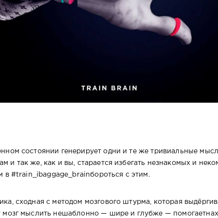
енном состоянии генерирует одни и те же тривиальные мысл
 и так же, как и вы, старается избегать незнакомых и нек
м в #train_ibaggage_brainбороться с этим.
а, сходная с методом мозгового штурма, которая выдёргива
т мозг мыслить нешаблонно — шире и глубже — помогаетна