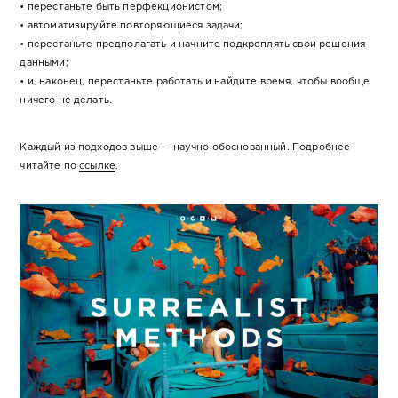
• перестаньте быть перфекционистом;
• автоматизируйте повторяющиеся задачи;
• перестаньте предполагать и начните подкреплять свои решения
данными;
• и, наконец, перестаньте работать и найдите время, чтобы вообще
ничего не делать.
Каждый из подходов выше — научно обоснованный. Подробнее
читайте по
ссылке
.