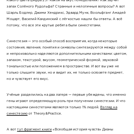
Какого цвета цифра 25? Какой на вкус понедельник? Как звучит
запах Солёного Рудольфа? Странные и нелогичные вопросы? А вот
Шарль Бодлер, Джими Хендрикс, Эдвард Мунк, Воольфганг Амадей
Моцарт, Василий Кандинский с лёгкостью нашли бы ответы. А всё
потому, что все эти крутые ребята были синестетами.
Синестезия — это особый способ восприятия, когда некоторые
состояния, явления, понятия и символы синтезируются между собой
и непроизвольно наделяются дополнительными качествами: цветом,
запахом, текстурой, вкусом, геометрической формой, звуковой
тональностью или положением в пространстве. И вот вы уже не
только слышите звуки, но и видит их, не только осязаете предмет,
но и чувствует его вкус.
Учёные разделились на два лагеря — первые убеждены, что именно
гены играют определяющую роль при получении синестезии. И что
настоящими синестетами являются только 1% людей.
Взгляд на
синестезию
от Theory&Practice.
А вот
тут фрагмент книги
«Всеобщая история чувств» Дианы