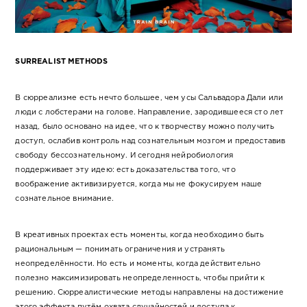
SURREALIST METHODS
В сюрреализме есть нечто большее, чем усы Сальвадора Дали или
люди с лобстерами на голове. Направление, зародившееся сто лет
назад, было основано на идее, что к творчеству можно получить
доступ, ослабив контроль над сознательным мозгом и предоставив
свободу бессознательному. И сегодня нейробиология
поддерживает эту идею: есть доказательства того, что
воображение активизируется, когда мы не фокусируем наше
сознательное внимание.
В креативных проектах есть моменты, когда необходимо быть
рациональным — понимать ограничения и устранять
неопределённости. Но есть и моменты, когда действительно
полезно максимизировать неопределенность, чтобы прийти к
решению. Сюрреалистические методы направлены на достижение
этого эффекта путём охвата случайностей и доступа к