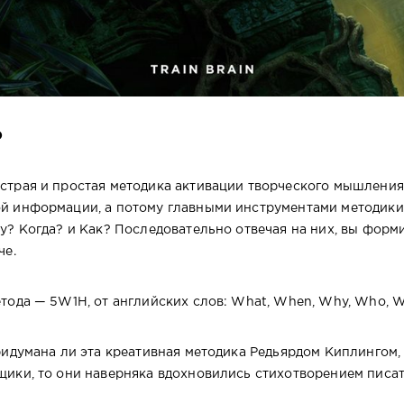
D
страя и простая методика активации творческого мышления
й информации, а потому главными инструментами методики
у? Когда? и Как? Последовательно отвечая на них, вы форм
че.
ода — 5W1H, от английских слов: What, When, Why, Who,
ридумана ли эта креативная методика Редьярдом Киплингом, 
щики, то они наверняка вдохновились стихотворением пис