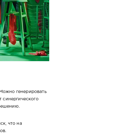
 Можно генерировать
т синергического
решению.
ск, что на
ов.