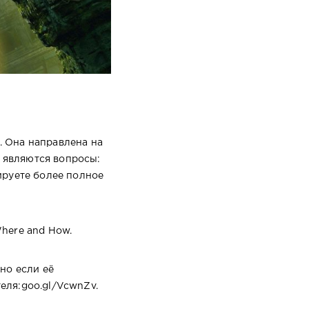
. Она направлена на
 являются вопросы:
ируете более полное
 Where and How.
но если её
ателя:goo.gl/VcwnZv.