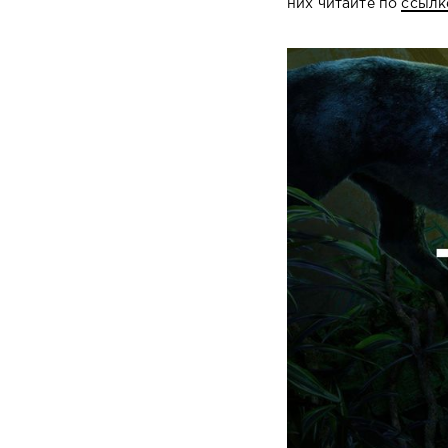
них читайте по
ссылк