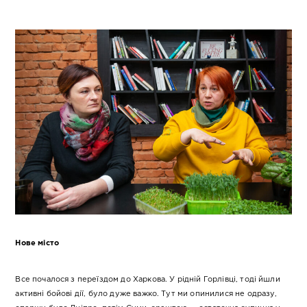
Нове місто
Все почалося з переїздом до Харкова. У рідній Горлівці, тоді йшли
активні бойові дії, було дуже важко. Тут ми опинилися не одразу,