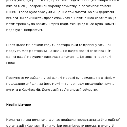
досі вдячні, що у нас її тоді прийняли. Тоді ж пообіцяли виправитись і
вже за місяць розробили хорошу етикетку, з логотипом та всім
іншим. Треба було зрозуміти ще, що там писати, бо є ж державні
вимоги, які захищають права споживачів. Потім пішла сертифікація,
потім треба було робити штрих-коди. Усе це для нас було новим і,
подекуди, непростим.
Після цього ми почали ходити ресторанами та пропонувати наш
продукт. Але ресторани, на жаль, не надто великі споживачі, їм
однієї нашої посудини вистачає на тиждень. Це зовсім невеликі
гроші.
Поступово ми зайшли у всі великі мережі супермаркетів в місті. А
нещодавно вийшли за його межі — тепер нашу продукцію можна
купити в Харківській, Донецькій та Луганській областях.
Нові ініціативи
Коли ми тільки починали, до нас прийшли представники благодійної
організації «Карітас». Вони хотіли організувати проєкт, в якому б