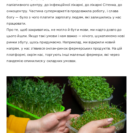
паліативного центру, до інфекційної лікарні, до лікарні Сітенка, до
онкоцентру. Частина супермаркетів продовжила роботу, і слава
богу — було з чого платити зарплату людям, які залишились у нас
працювати.
Про те, щоб закриватись, не могло й бути мови, ми надто довго до
цього йшли. Якщо такі умови і нам важко — нічого, шукатимемо нові
ринки збуту, щось придумаємо. Наприклад, ми відкрили новий
напрям, у нас з’явився онлан-ринок фермерських продуктів. На цій
платформі, окрім нас, торгують інші маленькі фермери, які через
пандемію опинилися у складних умовах.