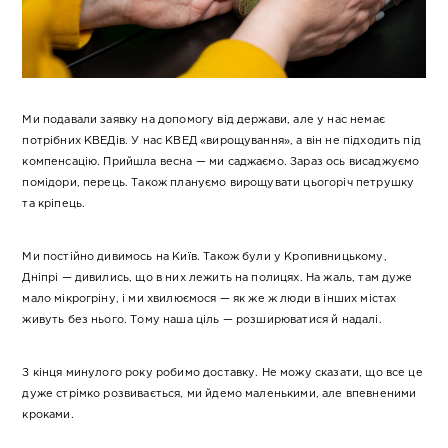
Ми подавали заявку на допомогу від держави, але у нас немає
потрібних КВЕДів. У нас КВЕД «вирощування», а він не підходить під
компенсацію. Прийшла весна — ми саджаємо. Зараз ось висаджуємо
помідори, перець. Також плануємо вирощувати цьогоріч петрушку
та кріпець.
Ми постійно дивимось на Київ. Також були у Кропивницькому,
Дніпрі — дивились, що в них лежить на полицях. На жаль, там дуже
мало мікрогріну, і ми хвилюємося — як же ж люди в інших містах
живуть без нього. Тому наша ціль — розширюватися й надалі.
З кінця минулого року робимо доставку. Не можу сказати, що все це
дуже стрімко розвивається, ми йдемо маленькими, але впевненими
кроками.