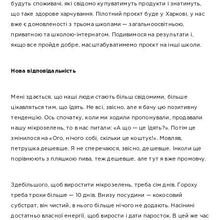
будуть споживачі, які свідомо купуватимуть продукти і знатимуть,
що таке здорове харчування. Пілотний проєкт буде у Харкові, у нас
вже є домовленості з трьома школами — загальноосвітньою,
приватною та школою-інтернатом. Подивимося на результати і,
якщо все пройде добре, масштабуватимемо проєкт на інші школи.
Нова відповідальність
Мені здається, що наші люди стають більш свідомими, більше
цікавляться тим, що їдять. Не всі, звісно, але я бачу цю позитивну
тенденцію. Ось спочатку, коли ми ходили пропонували, продавали
нашу мікрозелень, то в нас питали: «А що — це їдять?». Потім це
змінилося на «Ого, нічого собі, скільки це коштує!». Мовляв,
петрушка дешевше. Я не сперечаюся, звісно, дешевше. Інколи ще
порівнюють з пляшкою пива, теж дешевше, але тут я вже промовчу.
Здебільшого, щоб виростити мікрозелень, треба сім днів. Гороху
треба трохи більше — 10 днів. Внизу посудини — кокосовий
субстрат, він чистий, в нього більше нічого не додають. Насінині
достатньо власної енергії, щоб вирости і дати паросток. В цей же час