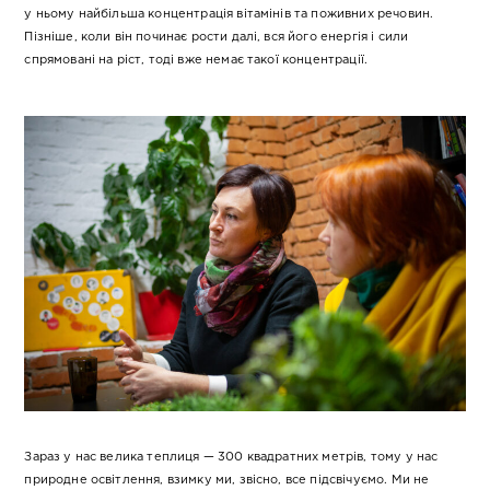
у ньому найбільша концентрація вітамінів та поживних речовин.
Пізніше, коли він починає рости далі, вся його енергія і сили
спрямовані на ріст, тоді вже немає такої концентрації.
Зараз у нас велика теплиця — 300 квадратних метрів, тому у нас
природне освітлення, взимку ми, звісно, все підсвічуємо. Ми не