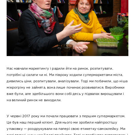
Нас навчали маркетингу і радили йти на ринок, розпитувати,
потрібні ці салати чи ні. Ми півроку ходили супермаркетами міста,
дивились ціни, розпитували, аналізували. Тоді ми побачили, що ніша
мікрогріну не зайнята, вона лише починає розвиватися. Виробники
вже були, але здебільшого вони собі десь у підвалах вирощували і
на великий ринок не виходили.
У червні 2017 року ми почали працювати з першим супермаркетом.
Це був наш перший клієнт. Для нього ми зробили найпростішу
упаковку — роздрукували на папері свою етикетку-самоклейку. Ми