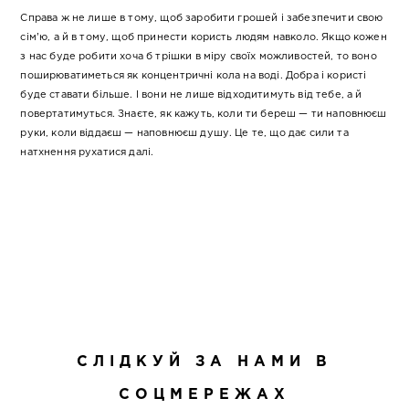
Справа ж не лише в тому, щоб заробити грошей і забезпечити свою
сім’ю, а й в тому, щоб принести користь людям навколо. Якщо кожен
з нас буде робити хоча б трішки в міру своїх можливостей, то воно
поширюватиметься як концентричні кола на воді. Добра і користі
буде ставати більше. І вони не лише відходитимуть від тебе, а й
повертатимуться. Знаєте, як кажуть, коли ти береш — ти наповнюєш
руки, коли віддаєш — наповнюєш душу. Це те, що дає сили та
натхнення рухатися далі.
СЛІДКУЙ ЗА НАМИ В
СОЦМЕРЕЖАХ