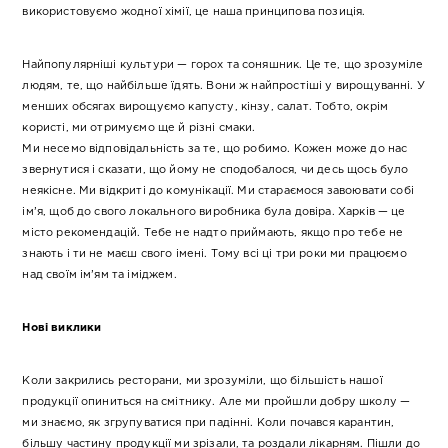
використовуємо жодної хімії, це наша принципова позиція.
Найпопулярніші культури — горох та соняшник. Це те, що зрозуміле
людям, те, що найбільше їдять. Вони ж найпростіші у вирощуванні. У
менших обсягах вирощуємо капусту, кінзу, салат. Тобто, окрім
користі, ми отримуємо ще й різні смаки.
Ми несемо відповідальність за те, що робимо. Кожен може до нас
звернутися і сказати, що йому не сподобалося, чи десь щось було
неякісне. Ми відкриті до комунікації. Ми стараємося завоювати собі
ім’я, щоб до свого локального виробника була довіра. Харків — це
місто рекомендацій. Тебе не надто приймають, якщо про тебе не
знають і ти не маєш свого імені. Тому всі ці три роки ми працюємо
над своїм ім’ям та іміджем.
Нові виклики
Коли закрились ресторани, ми зрозуміли, що більшість нашої
продукції опиниться на смітнику. Але ми пройшли добру школу —
ми знаємо, як згрупуватися при падінні. Коли почався карантин,
більшу частину продукції ми зрізали, та роздали лікарням. Пішли до