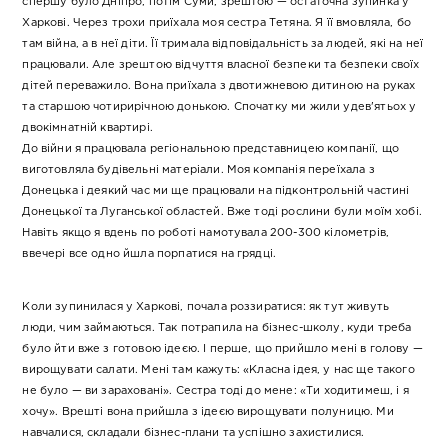
спершу було Дніпро, потім Суми, зрештою — остаточна зупинка у
Харкові. Через трохи приїхала моя сестра Тетяна. Я її вмовляла, бо
там війна, а в неї діти. Її тримала відповідальність за людей, які на неї
працювали. Але зрештою відчуття власної безпеки та безпеки своїх
дітей переважило. Вона приїхала з двотижневою дитиною на руках
та старшою чотирирічною донькою. Спочатку ми жили удев'ятьох у
двокімнатній квартирі.
До війни я працювала регіональною представницею компанії, що
виготовляла будівельні матеріали. Моя компанія переїхала з
Донецька і деякий час ми ще працювали на підконтрольній частині
Донецької та Луганської областей. Вже тоді рослини були моїм хобі.
Навіть якщо я вдень по роботі намотувала 200-300 кілометрів,
ввечері все одно йшла порпатися на грядці.
Коли зупинилася у Харкові, почала роззиратися: як тут живуть
люди, чим займаються. Так потрапила на бізнес-школу, куди треба
було йти вже з готовою ідеєю. І перше, що прийшло мені в голову —
вирощувати салати. Мені там кажуть: «Класна ідея, у нас ще такого
не було — ви зараховані». Сестра тоді до мене: «Ти ходитимеш, і я
хочу». Врешті вона прийшла з ідеєю вирощувати полуницю. Ми
навчалися, складали бізнес-плани та успішно захистилися.