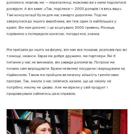
допомоги, мовляв, ми — переселенці, можливо ви з нами поділитися
досвідом. А він каже: «Так, поділюся — 2000 доларів і я весь ваш».
Такі консультації були для нас занадто дорогими. Тоді ми
звернулися до іншого виробника, він теж один із найбільших у
країні. Він нам допоміг, і це коштувало 3000 гривень. Різниця,
порівняно з попереднім колегою, погодьтеся, значна.
Ми приїхали до нього на ферму, він нам все показав, розповів про всі
тонкощі, нюанси. Зараз ми добре дружимо, ми партнери. Які б
питання у нас не виникали, він завжди допомагає. Потрохи ми
почали самі вирощувати. Брали невеликі посудини і вирощували на
підвіконнях. Також ми пройшли величезну кількість тренінгових
програм. Так, інколи з нас сміялися, казали, що це нікому не
потрібно, нікому не цікаво. Але ми вірили у свій продукт і
продовжували займатись цією справою.