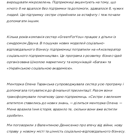
вирощувати мікрозелень. Підприємиці акцентують на тому, що
нічого б не вдалося без підтримки та допомоги, здавалося б, чужих
людей. Цю підтримку сестри сприйняли за естафету і теж почали
допомагати іншим.
Кілька років компанія сестер «GreenForYou» працює з дітьми із
синдромом Дауна. В пошуках нових моделей соціально-
відповідального бізнесу підприємиці потрапили на «Акселератор
соціального підприємництва». Це програма з розвитку бізнес-ідей
організована Школою маркетингу та комунікацій «Багаж» та
«Українською соціальною академією».
Менторка Олена Таранська супроводжувала сестер усю програму і
допомагала готуватися до фінальної презентації. Разом вони
трансформували початкову ідею підприємиць. «Сестри з великим
апетитом ставились до нових знань, — ділиться менторка Олена. —
Мене вразила їхня історія, вразило те, скільки вони вже встигли
зробити».
Ми поговорили з Валентиною Денисенко про втечу від війни, нову
справу у новому місті та цінність соціально-відповідального бізнесу.