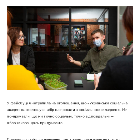
У фейсбуці я натрапила на оголошення, що «Українська соціальна
академія» оголошує набір на проєкти з соціальною складовою. Ми
поміркували, що ми точно соціальні, точно відповідальні —
обов’язково щось придумаємо.
Подалися, пройшли навчання, там з нами працювали викладачі