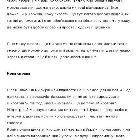
знали людей, не знали, чого чекати. Тепер, оцінюючи з відстані,
можна сказати, що, напевно, дарма ми тоді відмовились. Вже
поживши у Харкові, можу сказати, що тут багато добрих людей, які
готові допомагати. І я не обов’язково про фінансову допомогу кажу,
це може бути добре слово чи проста людська підтримка.
Я не можу сказати, що ми вже міцно стоїмо на ногах, але ми точно
знаємо, що можемо допомагати людям, підтримувати, давати надію.
Зараз ми стали на цей шлях і допомагаємо іншим.
Нова справа
Після навчання ми вирішили відкласти наші бізнес-ідеї на потім. Тоді
нам хтось із викладачів підказав: «А ви не хочете вирощувати
мікрогрін?». Ми тоді навіть не знали, що це таке. Мікрогрін?
Мікрогріль? Ми знущалися над цим словом. Шукали інформацію в
інтернеті, дізнавалися, як його вирощувати. І нас затягнуло з
головою.
Коли почали шукати, хто цим займається в Україні, то натрапили на
найбільшого виробника, який у всіх на слуху. Попросили у нього