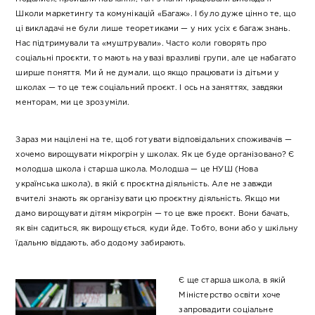
Школи маркетингу та комунікацій «Багаж». І було дуже цінно те, що
ці викладачі не були лише теоретиками — у них усіх є багаж знань.
Нас підтримували та «муштрували». Часто коли говорять про
соціальні проєкти, то мають на увазі вразливі групи, але це набагато
ширше поняття. Ми й не думали, що якщо працювати із дітьми у
школах — то це теж соціальний проєкт. І ось на заняттях, завдяки
менторам, ми це зрозуміли.
Зараз ми націлені на те, щоб готувати відповідальних споживачів —
хочемо вирощувати мікрогрін у школах. Як це буде організовано? Є
молодша школа і старша школа. Молодша — це НУШ (Нова
українська школа), в якій є проєктна діяльність. Але не завжди
вчителі знають як організувати цю проєктну діяльність. Якщо ми
дамо вирощувати дітям мікрогрін — то це вже проєкт. Вони бачать,
як він садиться, як вирощується, куди йде. Тобто, вони або у шкільну
їдальню віддають, або додому забирають.
Є ще старша школа, в якій
Міністерство освіти хоче
запровадити соціальне