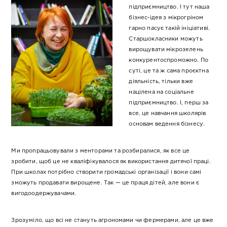
підприємництво. І тут наша
бізнес-ідея з мікрогріном
гарно пасує такій ініціативі.
Старшокласники можуть
вирощувати мікрозелень
конкурентоспроможно. По
суті, це та ж сама проєктна
діяльність, тільки вже
націлена на соціальне
підприємництво. І, перш за
все, це навчання школярів
основам ведення бізнесу.
Ми пропрацьовували з менторами та розбиралися, як все це
зробити, щоб це не кваліфікувалося як використання дитячої праці.
При школах потрібно створити громадські організації і вони самі
зможуть продавати вирощене. Так — це праця дітей, але вони є
вигодоодержувачами.
Зрозуміло, що всі не стануть агрономами чи фермерами, але це вже