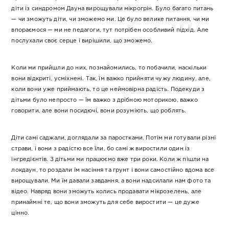
діти із синдромом Дауна вирощували мікрогрін. Було багато питань
— чи зможуть діти, чи зможемо ми. Це було велике питання, чи ми
впораємося — ми не педагоги, тут потрібен особливий підхід. Але
послухали своє серце і вирішили, що зможемо.
Коли ми прийшли до них, познайомились, то побачили, наскільки
вони відкриті, усміхнені. Так, їм важко прийняти чужу людину, але,
коли вони уже приймають, то це неймовірна радість. Подекуди з
дітьми було непросто — їм важко з дрібною моторикою, важко
говорити, але вони посидючі, вони розуміють, що роблять.
Діти самі саджали, доглядали за паростками. Потім ми готували різні
страви, і вони з радістю все їли, бо самі ж виростили один із
інгредієнтів. З дітьми ми працюємо вже три роки. Коли ж пішли на
локдаун, то роздали їм насіння та грунт і вони самостійно вдома все
вирощували. Ми їм давали завдання, а вони надсилали нам фото та
відео. Навряд вони зможуть колись продавати мікрозелень, але
принаймні те, що вони зможуть для себе виростити — це дуже
цінно.