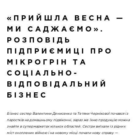
«ПРИЙШЛА ВЕСНА —
МИ САДЖАЄМО».
РОЗПОВІДЬ
ПІДПРИЄМИЦІ ПРО
МІКРОГРІН ТА
СОЦІАЛЬНО-
ВІДПОВІДАЛЬНИЙ
БІЗНЕС
Бізнес сестер Валентини Денисенко та Тетяни Чернікової почався із
паростків на домашньому підвіконні, зараз же їхню продукцію можна
знайти в супермаркетах кількох областей. Сестри виїхали із рідних
міст охоплених війною і на новому місці почали нову справу —