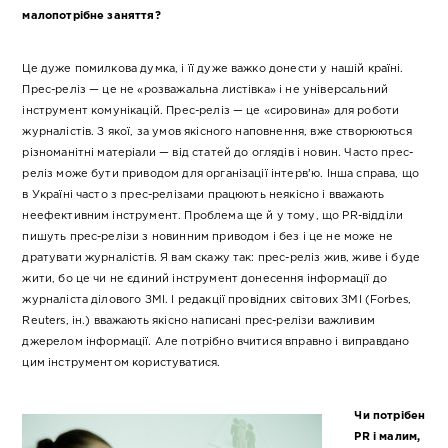
малопотрібне заняття?
Це дуже помилкова думка, і її дуже важко донести у нашій країні.
Прес-реліз — це не «розважальна листівка» і не універсальний
інструмент комунікацій. Прес-реліз — це «сировина» для роботи
журналістів. З якої, за умов якісного наповнення, вже створюються
різноманітні матеріали — від статей до оглядів і новин. Часто прес-
реліз може бути приводом для організації інтерв’ю. Інша справа, що
в Україні часто з прес-релізами працюють неякісно і вважають
неефективним інструмент. Проблема ще й у тому, що PR-відділи
пишуть прес-релізи з новинним приводом і без і це не може не
дратувати журналістів. Я вам скажу так: прес-реліз жив, живе і буде
жити, бо це чи не єдиний інструмент донесення інформації до
журналіста ділового ЗМІ. І редакції провідних світових ЗМІ (Forbes,
Reuters, ін.) вважають якісно написані прес-релізи важливим
джерелом інформації. Але потрібно вчитися вправно і виправдано
цим інструментом користуватися.
Чи потрібен
PR і малим,