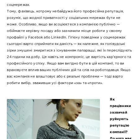
соцмережах.
Тому, фахівець, котрому небайдужа його професійна репутація,
розуміє, що жодної приватності у соціальних мережах бути не
може. Особливо, якщо ви асоціюєтеся з компанією публічно —
обіймаєте керівну посаду або зазначили місце роботи у своєму
профайлі у Facebok або LinkedIn. Гігієну поведінки у соцмережах
сьогодні варто сприймати як даність — як належне, як голівудські
зірки змушені змиритися з існуванням папарацці, які їх переслідують
24 години на добу. Це навіть не компроміс, це вартість кар’єрного та
професійного успіху. Якщо вам вигідно бути в цій компанії, то ви
враховуєте вплив ваших публічних дій та слів на роботодавця. Якщо
вас компанія не влаштовує або є реальні проблеми — тоді варто
робити вибір, зваживши усі фактори «за» та «проти».
Як
працівники
зазвичай
руйнують
репутацію
компанії?
До чого має