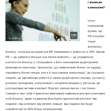
і великим
компаніям?
Існує
помилкова
думка, що
PR потрібні
лише
великому
бізнесу, оскільки асоціюється PR переважно з роботою зі ЗМІ. Однак
PR — це набагато більше ніж media relations — це управління
контентом бізнесу у спілкуванні з його ключовими аудиторіями,
включаючи персонал. Зрозуміло, що невеличкий бізнес не одразу
зацікавить бізнес-медіа, але є й інші канали комунікації. Це соціальні
мережі, це офлайнова робота зі своєю аудиторією (заходи, зустрічі),
різними громадами, комунікація з місцевою владою у регіонах, де
розташовані активи компанії. Взагалі, вміння якісно і системно
говорити про себе є критично важливою навичкою для всіх ключових
осіб бізнесу, адже за даними Buzzsumo ідентичний контент від
людини і від компанії звучатиме інакше: від людини він буде
сприйнятий на 56% більш переконливо.