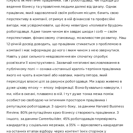
існують як неетичні працівники, так і роботодавці, чиї підходи до
ведення бізнесу та управління людьми далекі від ідеалу. Однак
працівник, який задоволений своїм робочим місцем, бачить свою
перспективу в компанії, отримує в ній фінансові та професійні
вигоди, має усвідомлювати, що йому невигідно «поливати брудом»
роботодавця. Адже таким чином він завдає шкоди і собі — своїм
перспективам, фінансовому становищу, можливостям розвитку. Наш
12-річній досвід доводить, що працівник стикається з проблемою в
компанії і має інформацію до кого і яким чином з нею звернутися.
Навіть у разі сильного невдоволення він спочатку спробує
розв’язати її конструктивно. Зазвичай негативні висловлювання в
публічному полі — ознака «останньої краплі» терпіння працівника
якого не чують в компанії або навпаки, маніпулятора, який
переслідує власні цілі за рахунок роботодавця. Ми зараз живемо в
дуже цікаву епоху — епоху інформації. Вона буквально навкруги, і
ми, ніби в океані, плаваємо в ній. І тут дуже тонка межа поміж
особистою свободою чи інтимним простором працівника і
репутацією роботодавця. З одного боку, за даними Harvard Business
Review, 80% репутаційних криз бізнесу створюють працівники. З
іншого, за даними Careerbuilder, 45% роботодавців перевіряють
кандидатів у соціальних мережах, а 35% — відмовляють кандидатам
на останніх етапах відбору через контент їхніх сторінок у