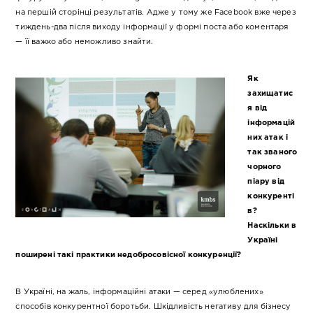
на першій сторінці результатів. Адже у тому же Facebook вже через
тиждень-два після виходу інформації у формі поста або коментаря
— її важко або неможливо знайти.
Як
захищатис
я від
інформацій
них атак і
так званого
чорного
піару від
конкуренті
в?
Наскільки в
Україні
поширені такі практики недобросовісної конкуренції?
В Україні, на жаль, інформаційні атаки — серед «улюблених»
способів конкурентної боротьби. Шкідливість негативу для бізнесу