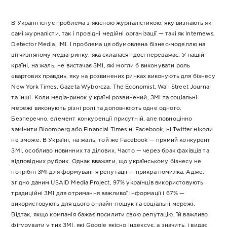
В Україні існує проблема з якісною журналістикою, яку визнають як
самі журналісти, так і провідні медійні організації — такі як Internews,
Detector Media, IMI. І проблема ця обумовлена бізнес-моделлю на
вітчизняному медіа-ринку, яка склалася і досі переважає. У нашій
країні, на жаль, не вистачає ЗМІ, які могли б виконувати роль
«вартових правди», яку на розвинених ринках виконують для бізнесу
New York Times, Gazeta Wyborcza, The Economist, Wall Street Journal
та інші. Коли медіа-ринок у країні розвинений, ЗМІ та соціальні
мережі виконують різні ролі та доповнюють одне одного.
Безперечно, елемент конкуренції присутній, але повноцінно
замінити Bloomberg або Financial Times ні Facebook, ні Twitter ніколи
не зможе. В Україні, на жаль, той же Facebook — прямий конкурент
ЗМІ, особливо новинних та ділових. Часто — через брак фахівців та
відповідних рубрик. Однак вважати, що українському бізнесу не
потрібні ЗМІ для формування репутації — прикра помилка. Адже,
згідно даним USAID Media Project, 97% українців використовують
традиційні ЗМІ для отримання важливої інформації і 67% —
використовують для цього онлайн-пошук та соціальні мережі.
Відтак, якщо компанія бажає посилити свою репутацію, їй важливо
фігурувати у тих ЗМІ, які Google якісно індексує, а значить, і видає