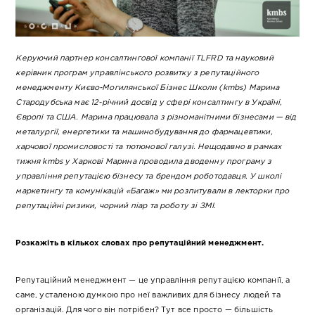
Керуючий партнер консалтингової компанії TLFRD та науковий
керівник програм управлінського розвитку з репутаційного
менеджменту Києво-Могилянської Бізнес Школи (kmbs) Марина
Стародубська має 12-річний досвід у сфері консалтингу в Україні,
Європі та США. Марина працювала з різноманітними бізнесами — від
металургії, енергетики та машинобудування до фармацевтики,
харчової промисловості та тютюнової галузі. Нещодавно в рамках
тижня kmbs у Харкові Марина проводила дводенну програму з
управління репутацією бізнесу та брендом роботодавця. У школі
маркетингу та комунікацій «Багаж» ми розпитували в лекторки про
репутаційні ризики, чорний піар та роботу зі ЗМІ.
Розкажіть в кількох словах про репутаційний менеджмент.
Репутаційний менеджмент — це управління репутацією компанії, а
саме, усталеною думкою про неї важливих для бізнесу людей та
організацій. Для чого він потрібен? Тут все просто — більшість