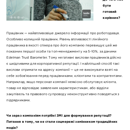
бути
готовий
керівник?
Працівник — найвпливовіше джерело інформації про роботодавця.
Особливо колишній працівник. Рівень впливовості лінійного
працівника в якості спікера про його компанію перевищує цей же
показник першої особи та топ-менеджменту на 5-10%, за даними
Edelman Trust Barometer. Тому негативні вислови працівників дійсно
є шкідливими для корпоративної репутації. І найліпший спосіб такі
вислови отримати на адресу компанії — це не виконувати взяті на
себе зобов’язання перед працівниками, клієнтами та контрагентами.
Наприклад, якщо персонал компанії неякісно обслуговує клієнта,
товар не відповідає заявленим характеристикам, або відділи
закупівель та правового супроводу неконструктивно поводяться з
підрядниками.
Чи зараз компаніям потрібні ЗМІ для формування репутації?
Питання в тому, чи не стали соцмережі замінником традиційних
медіа?