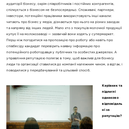
аудиторїї бізнесу, окрім співробітників і постійних контрагентів,
спілкується з бізнесом не безпосередньо. Споживачі, партнери,
інвестори, потенційні працівники використовують інші канали:
читають про бізнес у медіа, дізнаються про нього на різних заходах
та напряму від інших людей. Мало хто з покупців молочної продукції
купує її на молокозаводі — зазвичай вони ходять у супермаркет.
Перш ніж погодитися на пропозицію про роботу або навіть про
співбесіду кандидат перевірить наявну інформацію про
потенційного роботодавця у публічних та особистих джерелах. А
управління репутацією полягає в тому, щоб важливі для бізнесу
люди та організації ставилися до компанії належним чином, а відтак, і
поводилися у передбачуваний та цільовий спосіб.
Керівник та
підлеглі
однаково
відповідаль
ні за
репутацію?