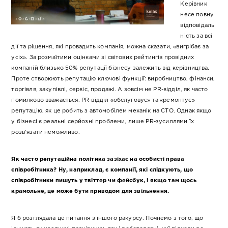
Керівник
несе повну
відповідаль
ність за всі
дії та рішення, які провадить компанія, можна сказати, «вигрібає за
усіх». За розмаїтими оцінками зі світових рейтингів провідних
компаній близько 50% репутації бізнесу залежить від керівництва.
Проте створюють репутацію ключові функції: виробництво, фінанси,
торгівля, закупівлі, сервіс, продажі. А зовсім не PR-відділ, як часто
помилково вважається. PR-відділ «обслуговує» та «ремонтує»
репутацію, як це робить з автомобілем механік на СТО. Однак якщо
у бізнесі є реальні серйозні проблеми, лише PR-зусиллями їх
розв’язати неможливо.
Як часто репутаційна політика зазіхає на особисті права
співробітника? Ну, наприклад, є компанії, які слідкують, що
співробітники пишуть у твіттер чи фейсбук, і якщо там щось
крамольне, це може бути приводом для звільнення.
Я б розглядала це питання з іншого ракурсу. Почнемо з того, що