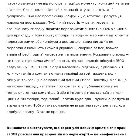
істотно залежатиме від його репутації до моменту, коли цей негатив
з’явився. Якщо негатив іде в бік компанії, яку всі знають, якій
довіряють, і яка має професійну PR-функцію, істотно її репутація
навряд чи постраждає. Публічний простір — це як терези, і в
зазначеному випадку позитив переважатиме негатив. Ось візьмемо
для прикладу «Нову пошту», попри періодичні нарікання від клієнтів
через затримки або конфузи з доставкою, таких випадків не
переважна більшість і кожен українець, скоріше за все, вважає
вплив «Нової пошти” на своє життя позитивним. Яскравий приклад —
це масова підтримка «Нової пошти» під час недавніх обшуків: 1500
згадувань у ЗМІ, 10 000 людей висловили підтримку публічно, 70
млн контактів з компанією мали українці за той тиждень, коли
обшуки тривали (це за власними даними «Нової Пошти»). Але якщо
на момент виходу негативу про компанію у публічне поле у неї
немає системних комунікацій або в інтернеті можна знайти тільки
ціни на їхні товари, тоді такий негатив буде для її публічної репутації
визначальним. Тобто така компанія не втратила гарну репутацію, а
здобула погану. Отак це працює.
Ви можете констатувати, що серед усіх нових форматів співпраці
зі ЗМІ розсилання прес-релізів по медіа-карті — це неефективне і