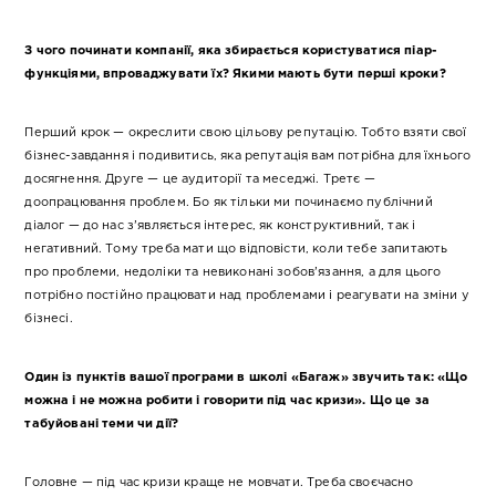
З чого починати компанії, яка збирається користуватися піар-
функціями, впроваджувати їх? Якими мають бути перші кроки?
Перший крок — окреслити свою цільову репутацію. Тобто взяти свої
бізнес-завдання і подивитись, яка репутація вам потрібна для їхнього
досягнення. Друге — це аудиторії та меседжі. Третє —
доопрацювання проблем. Бо як тільки ми починаємо публічний
діалог — до нас з’являється інтерес, як конструктивний, так і
негативний. Тому треба мати що відповісти, коли тебе запитають
про проблеми, недоліки та невиконані зобов’язання, а для цього
потрібно постійно працювати над проблемами і реагувати на зміни у
бізнесі.
Один із пунктів вашої програми в школі «Багаж» звучить так: «Що
можна і не можна робити і говорити під час кризи». Що це за
табуйовані теми чи дії?
Головне — під час кризи краще не мовчати. Треба своєчасно