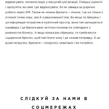
відреагувати, питання лише у масштабі цієї реакції. Спершу оцінити
і зрозуміти, як саме і де відреагувати, бо не завжди це доречно
робити через ЗМІ. Також не можна брехати — ніколи. І це не тільки з
етичної точки зору, але й з раціональної теж. Бо якщо ти брешеш і
ця інформація потрапляє в публічний простір, вона там залишається
назавжди. І ця брехня рано чи пізно починає не співпадати з
реальністю бізнесу. А якщо кілька раз збрешеш, то треба вести
«щоденник брехні», щоб пам’ятати кому і де сказав неправду. А це
дуже незручно. Брехати — незручно, невигідно і не потрібно.
СЛІДКУЙ ЗА НАМИ В
СОЦМЕРЕЖАХ