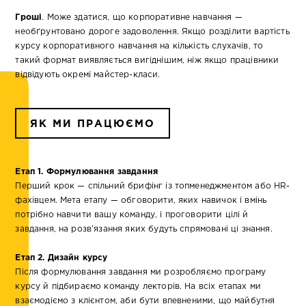
Гроші
. Може здатися, що корпоративне навчання —
необґрунтовано дороге задоволення. Якщо розділити вартість
курсу корпоративного навчання на кількість слухачів, то
такий формат виявляється вигіднішим, ніж якщо працівники
відвідують окремі майстер-класи.
ЯК МИ ПРАЦЮЄМО
Етап 1. Формулювання завдання
Перший крок — спільний брифінг із топменеджментом або HR-
фахівцем. Мета етапу — обговорити, яких навичок і вмінь
потрібно навчити вашу команду, і проговорити цілі й
завдання, на розв'язання яких будуть спрямовані ці знання.
Етап 2. Дизайн курсу
Після формулювання завдання ми розробляємо програму
курсу й підбираємо команду лекторів. На всіх етапах ми
взаємодіємо з клієнтом, аби бути впевненими, що майбутня